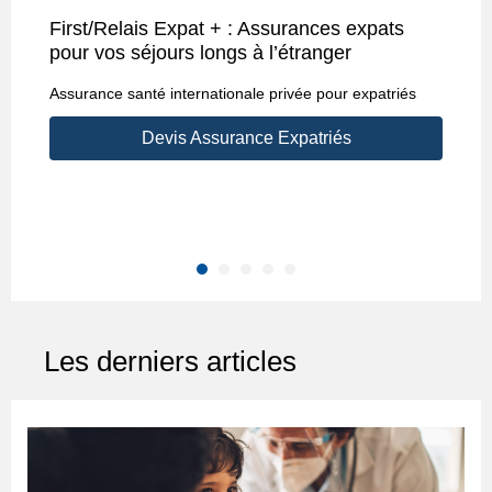
First/Relais Expat + : Assurances expats
S
pour vos séjours longs à l’étranger
p
Assurance santé internationale privée pour expatriés
Sé
Va
Devis Assurance Expatriés
Les derniers articles