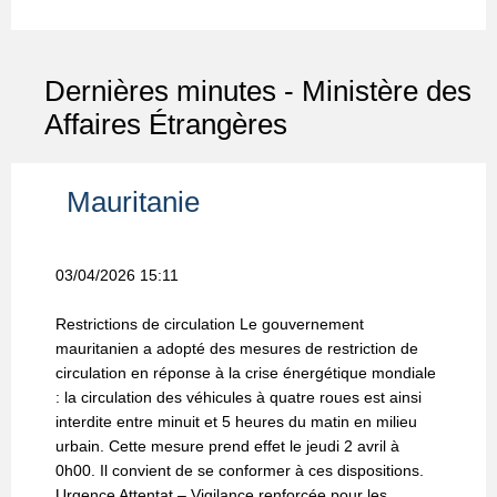
Dernières minutes - Ministère des
Affaires Étrangères
Mauritanie
03/04/2026 15:11
0
de
Restrictions de circulation Le gouvernement
S
mauritanien a adopté des mesures de restriction de
d
circulation en réponse à la crise énergétique mondiale
a
: la circulation des véhicules à quatre roues est ainsi
L
az
interdite entre minuit et 5 heures du matin en milieu
u
la
urbain. Cette mesure prend effet le jeudi 2 avril à
f
0h00. Il convient de se conformer à ces dispositions.
F
,
Urgence Attentat – Vigilance renforcée pour les
c